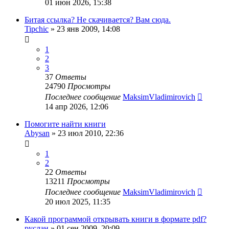
01 июн 2026, 15:38
Битая ссылка? Не скачивается? Вам сюда.
Tipchic
»
23 янв 2009, 14:08
1
2
3
37
Ответы
24790
Просмотры
Последнее сообщение
MaksimVladimirovich
14 апр 2026, 12:06
Помогите найти книги
Abysan
»
23 июл 2010, 22:36
1
2
22
Ответы
13211
Просмотры
Последнее сообщение
MaksimVladimirovich
20 июл 2025, 11:35
Какой программой открывать книги в формате pdf?
руслан
»
01 сен 2009, 20:09