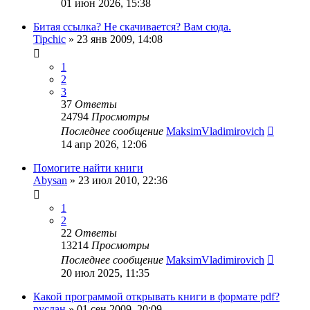
01 июн 2026, 15:38
Битая ссылка? Не скачивается? Вам сюда.
Tipchic
»
23 янв 2009, 14:08
1
2
3
37
Ответы
24794
Просмотры
Последнее сообщение
MaksimVladimirovich
14 апр 2026, 12:06
Помогите найти книги
Abysan
»
23 июл 2010, 22:36
1
2
22
Ответы
13214
Просмотры
Последнее сообщение
MaksimVladimirovich
20 июл 2025, 11:35
Какой программой открывать книги в формате pdf?
руслан
»
01 сен 2009, 20:09