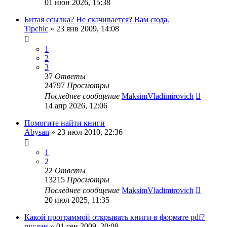
01 июн 2026, 15:38
Битая ссылка? Не скачивается? Вам сюда.
Tipchic
»
23 янв 2009, 14:08
1
2
3
37
Ответы
24797
Просмотры
Последнее сообщение
MaksimVladimirovich
14 апр 2026, 12:06
Помогите найти книги
Abysan
»
23 июл 2010, 22:36
1
2
22
Ответы
13215
Просмотры
Последнее сообщение
MaksimVladimirovich
20 июл 2025, 11:35
Какой программой открывать книги в формате pdf?
руслан
»
01 сен 2009, 20:09