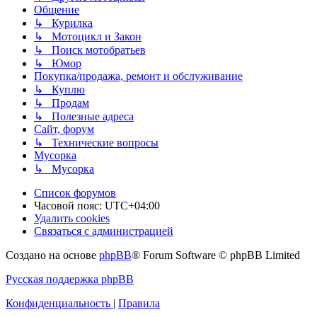
Общение
↳ Курилка
↳ Мотоцикл и Закон
↳ Поиск мотобратьев
↳ Юмор
Покупка/продажа, ремонт и обслуживание
↳ Куплю
↳ Продам
↳ Полезные адреса
Сайт, форум
↳ Технические вопросы
Мусорка
↳ Мусорка
Список форумов
Часовой пояс:
UTC+04:00
Удалить cookies
Связаться с администрацией
Создано на основе
phpBB
® Forum Software © phpBB Limited
Русская поддержка phpBB
Конфиденциальность
|
Правила