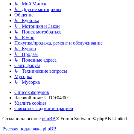
↳ Мой Минск
↳ Другие мотоциклы
Общение
↳ Курилка
↳ Мотоцикл и Закон
↳ Поиск мотобратьев
↳ Юмор
Покупка/продажа, ремонт и обслуживание
↳ Куплю
↳ Продам
↳ Полезные адреса
Сайт, форум
↳ Технические вопросы
Мусорка
↳ Мусорка
Список форумов
Часовой пояс:
UTC+04:00
Удалить cookies
Связаться с администрацией
Создано на основе
phpBB
® Forum Software © phpBB Limited
Русская поддержка phpBB