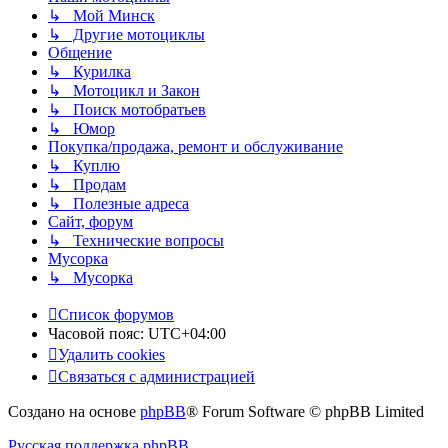
↳ Мой Минск
↳ Другие мотоциклы
Общение
↳ Курилка
↳ Мотоцикл и Закон
↳ Поиск мотобратьев
↳ Юмор
Покупка/продажа, ремонт и обслуживание
↳ Куплю
↳ Продам
↳ Полезные адреса
Сайт, форум
↳ Технические вопросы
Мусорка
↳ Мусорка
Список форумов
Часовой пояс:
UTC+04:00
Удалить cookies
Связаться с администрацией
Создано на основе
phpBB
® Forum Software © phpBB Limited
Русская поддержка phpBB