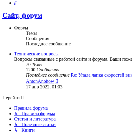
Поиск
Сайт, форум
Форум
Темы
Сообщения
Последнее сообщение
Технические вопросы
Вопросы связанные с работой сайта и форума. Ваши пож
70
Темы
1200
Сообщения
Последнее сообщение
Re: Упала лапка скоростей вн
Перейти
AntonAnohow
к
17 апр 2022, 01:03
последнему
сообщению
Перейти
Правила форума
↳ Правила форума
Статьи и литература
↳ Полезные статьи
↳ Книги