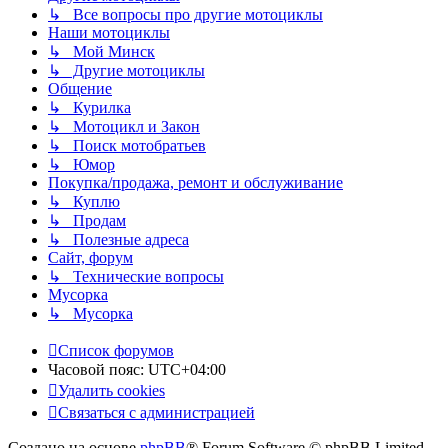
↳ Все вопросы про другие мотоциклы
Наши мотоциклы
↳ Мой Минск
↳ Другие мотоциклы
Общение
↳ Курилка
↳ Мотоцикл и Закон
↳ Поиск мотобратьев
↳ Юмор
Покупка/продажа, ремонт и обслуживание
↳ Куплю
↳ Продам
↳ Полезные адреса
Сайт, форум
↳ Технические вопросы
Мусорка
↳ Мусорка
Список форумов
Часовой пояс:
UTC+04:00
Удалить cookies
Связаться с администрацией
Создано на основе
phpBB
® Forum Software © phpBB Limited