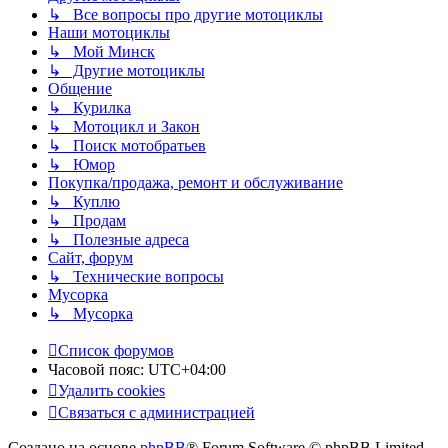
↳ Все вопросы про другие мотоциклы
Наши мотоциклы
↳ Мой Минск
↳ Другие мотоциклы
Общение
↳ Курилка
↳ Мотоцикл и Закон
↳ Поиск мотобратьев
↳ Юмор
Покупка/продажа, ремонт и обслуживание
↳ Куплю
↳ Продам
↳ Полезные адреса
Сайт, форум
↳ Технические вопросы
Мусорка
↳ Мусорка
Список форумов
Часовой пояс:
UTC+04:00
Удалить cookies
Связаться с администрацией
Создано на основе
phpBB
® Forum Software © phpBB Limited