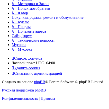
↳ Мотоцикл и Закон
↳ Поиск мотобратьев
↳ Юмор
Покупка/продажа, ремонт и обслуживание
↳ Куплю
↳ Продам
↳ Полезные адреса
Сайт, форум
↳ Технические вопросы
Мусорка
↳ Мусорка
Список форумов
Часовой пояс:
UTC+04:00
Удалить cookies
Связаться с администрацией
Создано на основе
phpBB
® Forum Software © phpBB Limited
Русская поддержка phpBB
Конфиденциальность
|
Правила