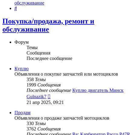
обслуживание
Поиск
Покупка/продажа, ремонт и
обслуживание
Форум
Темы
Сообщения
Последнее сообщение
Куплю
Объявления о покупке запчастей или мотоциклов
358
Темы
1999
Сообщения
Последнее сообщение
Куплю двигатель Минск
Перейти
Gulnazik7
к
21 апр 2025, 09:21
последнему
сообщению
Продам
Объявления о продаже запчастей мотоциклов
330
Темы
3762
Сообщения
Последнее сообщение
Re: Карбюратор Pacco P47R