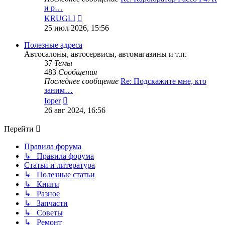
и р…
Перейти
KRUGLI
к
25 июл 2026, 15:56
последнему
сообщению
Полезные адреса
Автосалоны, автосервисы, автомагазины и т.п.
37
Темы
483
Сообщения
Последнее сообщение
Re: Подскажите мне, кто
заним…
Перейти
Ioper
к
26 авг 2024, 16:56
последнему
сообщению
Перейти
Правила форума
↳ Правила форума
Статьи и литература
↳ Полезные статьи
↳ Книги
↳ Разное
↳ Запчасти
↳ Советы
↳ Ремонт