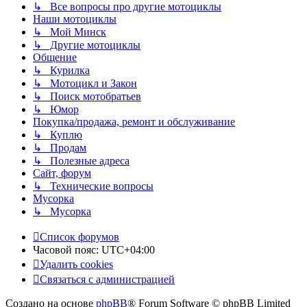
↳ Все вопросы про другие мотоциклы
Наши мотоциклы
↳ Мой Минск
↳ Другие мотоциклы
Общение
↳ Курилка
↳ Мотоцикл и Закон
↳ Поиск мотобратьев
↳ Юмор
Покупка/продажа, ремонт и обслуживание
↳ Куплю
↳ Продам
↳ Полезные адреса
Сайт, форум
↳ Технические вопросы
Мусорка
↳ Мусорка
Список форумов
Часовой пояс:
UTC+04:00
Удалить cookies
Связаться с администрацией
Создано на основе
phpBB
® Forum Software © phpBB Limited