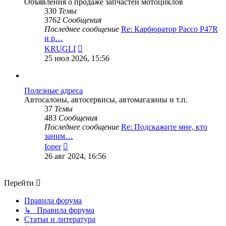
Объявления о продаже запчастей мотоциклов
330
Темы
3762
Сообщения
Последнее сообщение
Re: Карбюратор Pacco P47R
и р…
Перейти
KRUGLI
к
25 июл 2026, 15:56
последнему
сообщению
Полезные адреса
Автосалоны, автосервисы, автомагазины и т.п.
37
Темы
483
Сообщения
Последнее сообщение
Re: Подскажите мне, кто
заним…
Перейти
Ioper
к
26 авг 2024, 16:56
последнему
сообщению
Перейти
Правила форума
↳ Правила форума
Статьи и литература