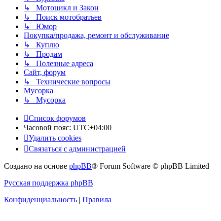
↳ Мотоцикл и Закон
↳ Поиск мотобратьев
↳ Юмор
Покупка/продажа, ремонт и обслуживание
↳ Куплю
↳ Продам
↳ Полезные адреса
Сайт, форум
↳ Технические вопросы
Мусорка
↳ Мусорка
Список форумов
Часовой пояс:
UTC+04:00
Удалить cookies
Связаться с администрацией
Создано на основе
phpBB
® Forum Software © phpBB Limited
Русская поддержка phpBB
Конфиденциальность
|
Правила