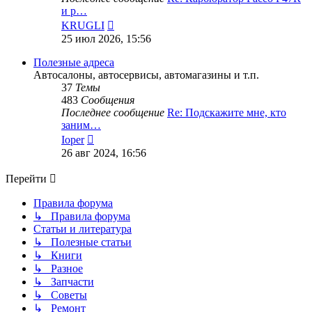
и р…
Перейти
KRUGLI
к
25 июл 2026, 15:56
последнему
сообщению
Полезные адреса
Автосалоны, автосервисы, автомагазины и т.п.
37
Темы
483
Сообщения
Последнее сообщение
Re: Подскажите мне, кто
заним…
Перейти
Ioper
к
26 авг 2024, 16:56
последнему
сообщению
Перейти
Правила форума
↳ Правила форума
Статьи и литература
↳ Полезные статьи
↳ Книги
↳ Разное
↳ Запчасти
↳ Советы
↳ Ремонт