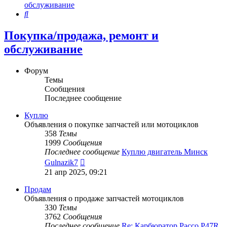
обслуживание
Поиск
Покупка/продажа, ремонт и
обслуживание
Форум
Темы
Сообщения
Последнее сообщение
Куплю
Объявления о покупке запчастей или мотоциклов
358
Темы
1999
Сообщения
Последнее сообщение
Куплю двигатель Минск
Перейти
Gulnazik7
к
21 апр 2025, 09:21
последнему
сообщению
Продам
Объявления о продаже запчастей мотоциклов
330
Темы
3762
Сообщения
Последнее сообщение
Re: Карбюратор Pacco P47R