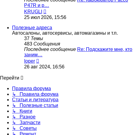
P47R и р…
Перейти
KRUGLI
к
25 июл 2026, 15:56
последнему
сообщению
Полезные адреса
Автосалоны, автосервисы, автомагазины и т.п.
37
Темы
483
Сообщения
Последнее сообщение
Re: Подскажите мне, кто
заним…
Перейти
Ioper
к
26 авг 2024, 16:56
последнему
сообщению
Перейти
Правила форума
↳ Правила форума
Статьи и литература
↳ Полезные статьи
↳ Книги
↳ Разное
↳ Запчасти
↳ Советы
↳ Ремонт