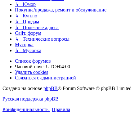
↳ Юмор
Покупка/продажа, ремонт и обслуживание
↳ Куплю
↳ Продам
↳ Полезные адреса
Сайт, форум
↳ Технические вопросы
Мусорка
↳ Мусорка
Список форумов
Часовой пояс:
UTC+04:00
Удалить cookies
Связаться с администрацией
Создано на основе
phpBB
® Forum Software © phpBB Limited
Русская поддержка phpBB
Конфиденциальность
|
Правила