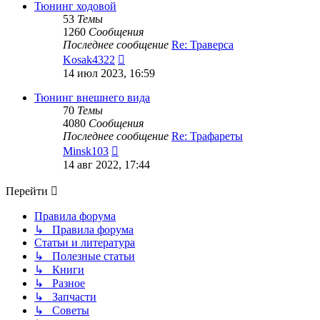
сообщению
Тюнинг ходовой
53
Темы
1260
Сообщения
Последнее сообщение
Re: Траверса
Перейти
Kosak4322
к
14 июл 2023, 16:59
последнему
сообщению
Тюнинг внешнего вида
70
Темы
4080
Сообщения
Последнее сообщение
Re: Трафареты
Перейти
Minsk103
к
14 авг 2022, 17:44
последнему
сообщению
Перейти
Правила форума
↳ Правила форума
Статьи и литература
↳ Полезные статьи
↳ Книги
↳ Разное
↳ Запчасти
↳ Советы