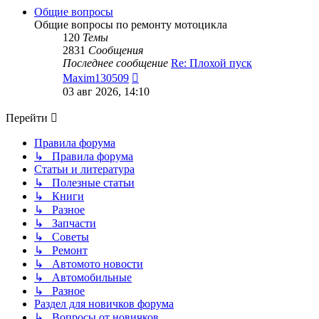
сообщению
Общие вопросы
Общие вопросы по ремонту мотоцикла
120
Темы
2831
Сообщения
Последнее сообщение
Re: Плохой пуск
Перейти
Maxim130509
к
03 авг 2026, 14:10
последнему
сообщению
Перейти
Правила форума
↳ Правила форума
Статьи и литература
↳ Полезные статьи
↳ Книги
↳ Разное
↳ Запчасти
↳ Советы
↳ Ремонт
↳ Автомото новости
↳ Автомобильные
↳ Разное
Раздел для новичков форума
↳ Вопросы от новичков