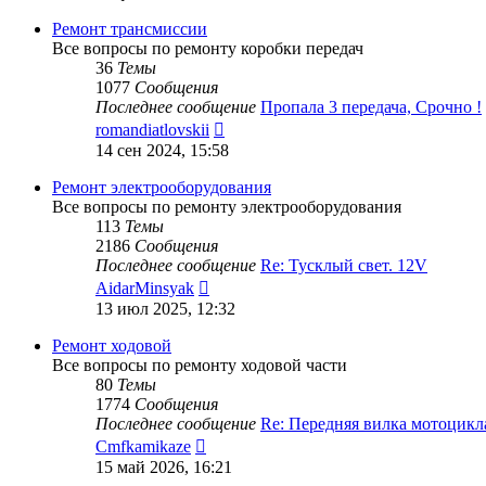
последнему
сообщению
Ремонт трансмиссии
Все вопросы по ремонту коробки передач
36
Темы
1077
Сообщения
Последнее сообщение
Пропала 3 передача, Срочно !
Перейти
romandiatlovskii
к
14 сен 2024, 15:58
последнему
сообщению
Ремонт электрооборудования
Все вопросы по ремонту электрооборудования
113
Темы
2186
Сообщения
Последнее сообщение
Re: Тусклый свет. 12V
Перейти
AidarMinsyak
к
13 июл 2025, 12:32
последнему
сообщению
Ремонт ходовой
Все вопросы по ремонту ходовой части
80
Темы
1774
Сообщения
Последнее сообщение
Re: Передняя вилка мотоцик
Перейти
Cmfkamikaze
к
15 май 2026, 16:21
последнему