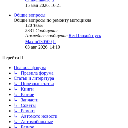
к
15 май 2026, 16:21
последнему
сообщению
Общие вопросы
Общие вопросы по ремонту мотоцикла
120
Темы
2831
Сообщения
Последнее сообщение
Re: Плохой пуск
Перейти
Maxim130509
к
03 авг 2026, 14:10
последнему
сообщению
Перейти
Правила форума
↳ Правила форума
Статьи и литература
↳ Полезные статьи
↳ Книги
↳ Разное
↳ Запчасти
↳ Советы
↳ Ремонт
↳ Автомото новости
↳ Автомобильные
↳ Разное