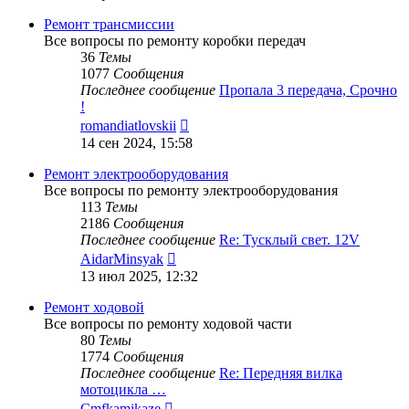
последнему
сообщению
Ремонт трансмиссии
Все вопросы по ремонту коробки передач
36
Темы
1077
Сообщения
Последнее сообщение
Пропала 3 передача, Срочно
!
Перейти
romandiatlovskii
к
14 сен 2024, 15:58
последнему
сообщению
Ремонт электрооборудования
Все вопросы по ремонту электрооборудования
113
Темы
2186
Сообщения
Последнее сообщение
Re: Тусклый свет. 12V
Перейти
AidarMinsyak
к
13 июл 2025, 12:32
последнему
сообщению
Ремонт ходовой
Все вопросы по ремонту ходовой части
80
Темы
1774
Сообщения
Последнее сообщение
Re: Передняя вилка
мотоцикла …
Перейти
Cmfkamikaze