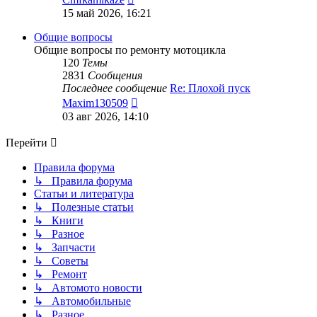
к
15 май 2026, 16:21
последнему
сообщению
Общие вопросы
Общие вопросы по ремонту мотоцикла
120
Темы
2831
Сообщения
Последнее сообщение
Re: Плохой пуск
Перейти
Maxim130509
к
03 авг 2026, 14:10
последнему
сообщению
Перейти
Правила форума
↳ Правила форума
Статьи и литература
↳ Полезные статьи
↳ Книги
↳ Разное
↳ Запчасти
↳ Советы
↳ Ремонт
↳ Автомото новости
↳ Автомобильные
↳ Разное