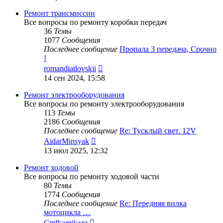
последнему
сообщению
Ремонт трансмиссии
Все вопросы по ремонту коробки передач
36
Темы
1077
Сообщения
Последнее сообщение
Пропала 3 передача, Срочно
!
Перейти
romandiatlovskii
к
14 сен 2024, 15:58
последнему
сообщению
Ремонт электрооборудования
Все вопросы по ремонту электрооборудования
113
Темы
2186
Сообщения
Последнее сообщение
Re: Тусклый свет. 12V
Перейти
AidarMinsyak
к
13 июл 2025, 12:32
последнему
сообщению
Ремонт ходовой
Все вопросы по ремонту ходовой части
80
Темы
1774
Сообщения
Последнее сообщение
Re: Передняя вилка
мотоцикла …
Перейти
Cmfkamikaze