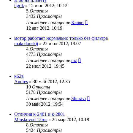
К 68 на планету
tigrik
»
15 июн 2012, 10:12
5
Ответы
3432
Просмотры
Последнее сообщение
Калян
12 авг 2012, 10:19
мотор работает нормально только без фильтра
makedonskij
»
22 июл 2012, 19:07
4
Ответы
4773
Просмотры
Последнее сообщение
niz
22 июл 2012, 19:45
к62в
Andres
»
30 май 2012, 12:35
10
Ответы
5178
Просмотры
Последнее сообщение
Shuravi
30 май 2012, 19:54
Отличия к-2401 и к-2801
Minskovod 12rus
»
25 мар 2012, 10:18
8
Ответы
5424
Просмотры