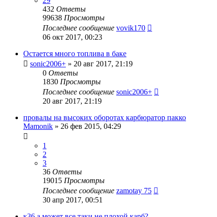
29
432
Ответы
99638
Просмотры
Последнее сообщение
vovik170
06 окт 2017, 00:23
Остается много топлива в баке
sonic2006+
»
20 авг 2017, 21:19
0
Ответы
1830
Просмотры
Последнее сообщение
sonic2006+
20 авг 2017, 21:19
провалы на высоких оборотах карбюратор пакко
Mamonik
»
26 фев 2015, 04:29
1
2
3
36
Ответы
19015
Просмотры
Последнее сообщение
zamotay 75
30 апр 2017, 00:51
к36 а может все таки не плохой карб?