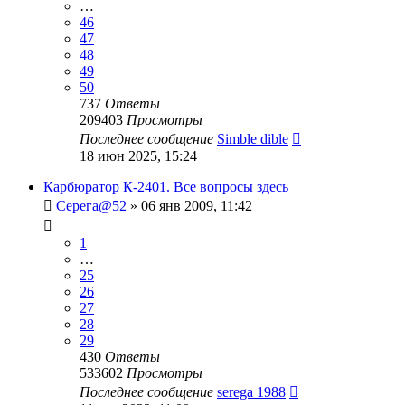
…
46
47
48
49
50
737
Ответы
209403
Просмотры
Последнее сообщение
Simble dible
18 июн 2025, 15:24
Карбюратор К-2401. Все вопросы здесь
Серега@52
»
06 янв 2009, 11:42
1
…
25
26
27
28
29
430
Ответы
533602
Просмотры
Последнее сообщение
serega 1988