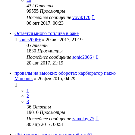
29
432
Ответы
99555
Просмотры
Последнее сообщение
vovik170
06 окт 2017, 00:23
Остается много топлива в баке
sonic2006+
»
20 авг 2017, 21:19
0
Ответы
1830
Просмотры
Последнее сообщение
sonic2006+
20 авг 2017, 21:19
провалы на высоких оборотах карбюратор пакко
Mamonik
»
26 фев 2015, 04:29
1
2
3
36
Ответы
19010
Просмотры
Последнее сообщение
zamotay 75
30 апр 2017, 00:51
к36 а может все таки не плохой карб?