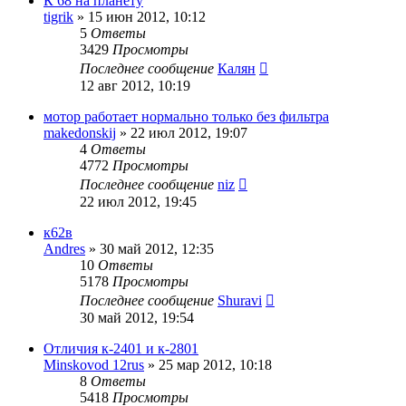
К 68 на планету
tigrik
»
15 июн 2012, 10:12
5
Ответы
3429
Просмотры
Последнее сообщение
Калян
12 авг 2012, 10:19
мотор работает нормально только без фильтра
makedonskij
»
22 июл 2012, 19:07
4
Ответы
4772
Просмотры
Последнее сообщение
niz
22 июл 2012, 19:45
к62в
Andres
»
30 май 2012, 12:35
10
Ответы
5178
Просмотры
Последнее сообщение
Shuravi
30 май 2012, 19:54
Отличия к-2401 и к-2801
Minskovod 12rus
»
25 мар 2012, 10:18
8
Ответы
5418
Просмотры