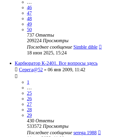
…
46
47
48
49
50
737
Ответы
209224
Просмотры
Последнее сообщение
Simble dible
18 июн 2025, 15:24
Карбюратор К-2401. Все вопросы здесь
Серега@52
»
06 янв 2009, 11:42
1
…
25
26
27
28
29
430
Ответы
533572
Просмотры
Последнее сообщение
serega 1988