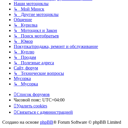
Наши мотоциклы
↳ Мой Минск
↳ Другие мотоциклы
Общение
↳ Курилка
↳ Мотоцикл и Закон
↳ Поиск мотобратьев
↳ Юмор
Покупка/продажа, ремонт и обслуживание
↳ Куплю
↳ Продам
↳ Полезные адреса
Сайт, форум
↳ Технические вопросы
Мусорка
↳ Мусорка
Список форумов
Часовой пояс:
UTC+04:00
Удалить cookies
Связаться с администрацией
Создано на основе
phpBB
® Forum Software © phpBB Limited