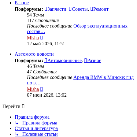
сообщению
Разное
Подфорумы:
Запчасти
,
Советы
,
Ремонт
94
Темы
117
Сообщения
Последнее сообщение
Обзор эксплуатационных
состав…
Перейти
Misha
к
12 май 2026, 11:51
последнему
сообщению
Автомото новости
Подфорумы:
Автомобильные
,
Разное
46
Темы
47
Сообщения
Последнее сообщение
Аренда BMW в Минске: гид
по в…
Перейти
Misha
к
07 июн 2026, 13:02
последнему
сообщению
Перейти
Правила форума
↳ Правила форума
Статьи и литература
↳ Полезные статьи