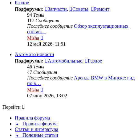
сообщению
Разное
Подфорумы:
Запчасти
,
Советы
,
Ремонт
94
Темы
117
Сообщения
Последнее сообщение
Обзор эксплуатационных
состав…
Перейти
Misha
к
12 май 2026, 11:51
последнему
сообщению
Автомото новости
Подфорумы:
Автомобильные
,
Разное
46
Темы
47
Сообщения
Последнее сообщение
Аренда BMW в Минске: гид
по в…
Перейти
Misha
к
07 июн 2026, 13:02
последнему
сообщению
Перейти
Правила форума
↳ Правила форума
Статьи и литература
↳ Полезные статьи