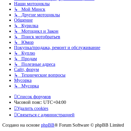
Наши мотоциклы
↳ Мой Минск
↳ Другие мотоциклы
Общение
↳ Курилка
↳ Мотоцикл и Закон
↳ Поиск мотобратьев
↳ Юмор
Покупка/продажа, ремонт и обслуживание
↳ Куплю
↳ Продам
↳ Полезные адреса
Сайт, форум
↳ Технические вопросы
Мусорка
↳ Мусорка
Список форумов
Часовой пояс:
UTC+04:00
Удалить cookies
Связаться с администрацией
Создано на основе
phpBB
® Forum Software © phpBB Limited