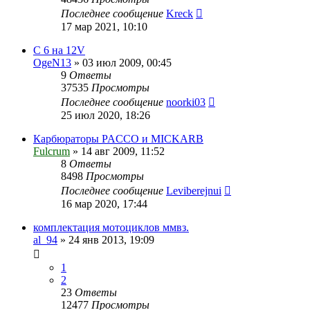
Последнее сообщение
Kreck
17 мар 2021, 10:10
С 6 на 12V
OgeN13
»
03 июл 2009, 00:45
9
Ответы
37535
Просмотры
Последнее сообщение
noorki03
25 июл 2020, 18:26
Карбюраторы PACCO и MICKARB
Fulcrum
»
14 авг 2009, 11:52
8
Ответы
8498
Просмотры
Последнее сообщение
Leviberejnui
16 мар 2020, 17:44
комплектация мотоциклов ммвз.
al_94
»
24 янв 2013, 19:09
1
2
23
Ответы
12477
Просмотры