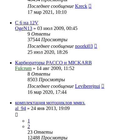
Последнее сообщение
Kreck
17 мар 2021, 10:10
С 6 на 12V
OgeN13
»
03 июл 2009, 00:45
9
Ответы
37544
Просмотры
Последнее сообщение
noorki03
25 июл 2020, 18:26
Карбюраторы PACCO и MICKARB
Fulcrum
»
14 авг 2009, 11:52
8
Ответы
8503
Просмотры
Последнее сообщение
Leviberejnui
16 мар 2020, 17:44
комплектация мотоциклов ммвз.
al_94
»
24 янв 2013, 19:09
1
2
23
Ответы
12488
Просмотры