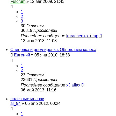
Fulcrum
»
12 авг 2009, 21:43
1
2
3
30
Ответы
36819
Просмотры
Последнее сообщение
kurachenko_urup
13 июн 2013, 11:08
Спицовка и регулировка. Обновляем колеса
Евгений
»
05 янв 2010, 18:33
1
2
23
Ответы
23631
Просмотры
Последнее сообщение
xJlaIIax
06 май 2013, 11:16
полезные мелочи
al_94
»
05 апр 2012, 00:24
1