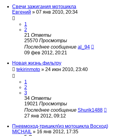
Свечи зажигания мотоцикла
Евгений
»
07 янв 2010, 20:34
1
2
21
Ответы
25570
Просмотры
Последнее сообщение
al_94
09 фев 2012, 20:21
Новая жизнь фильтру
tekirinmoto
»
24 июн 2010, 23:40
1
2
3
34
Ответы
19021
Просмотры
Последнее сообщение
Shurik1488
27 янв 2012, 09:12
Пневмоход-трицикл(из мотоцикла Восход)
MICHAIL
»
16 янв 2012, 17:35