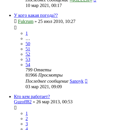
10 мар 2021, 00:17
У кого какая погода??
Fulcrum
»
25 июл 2010, 10:27
1
…
50
51
52
53
54
799
Ответы
81966
Просмотры
Последнее сообщение
Sanoyk
03 мар 2021, 09:09
Кто кем работает?
Guzoff82
»
26 мар 2013, 00:53
1
2
3
4