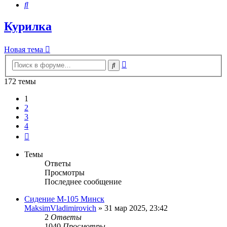
Поиск
Курилка
Новая тема
Расширенный
Поиск
поиск
172 темы
1
2
3
4
След.
Темы
Ответы
Просмотры
Последнее сообщение
Сидение М-105 Минск
MaksimVladimirovich
»
31 мар 2025, 23:42
2
Ответы
1040
Просмотры