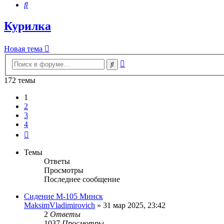
Поиск
Курилка
Новая тема
Расширенный
Поиск
поиск
172 темы
1
2
3
4
След.
Темы
Ответы
Просмотры
Последнее сообщение
Сидение М-105 Минск
MaksimVladimirovich
»
31 мар 2025, 23:42
2
Ответы
1037
Просмотры