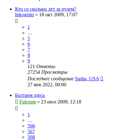
Кто со скольки лет за рулем?
Inkognito
»
18 окт 2009, 17:07
1
…
5
6
7
8
9
121
Ответы
27254
Просмотры
Последнее сообщение
Sasha_USA
27 янв 2022, 00:00
Болтаем здесь
Fulcrum
»
23 июл 2009, 12:18
1
…
566
567
568