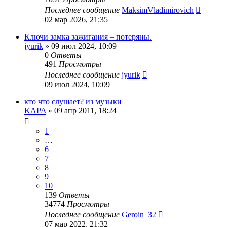
Последнее сообщение
MaksimVladimirovich
02 мар 2026, 21:35
Ключи замка зажигания – потеряны.
jyurik
»
09 июл 2024, 10:09
0
Ответы
491
Просмотры
Последнее сообщение
jyurik
09 июл 2024, 10:09
кто что слушает? из музыки
KAPA
»
09 апр 2011, 18:24
1
…
6
7
8
9
10
139
Ответы
34774
Просмотры
Последнее сообщение
Geroin_32
07 мар 2022, 21:32