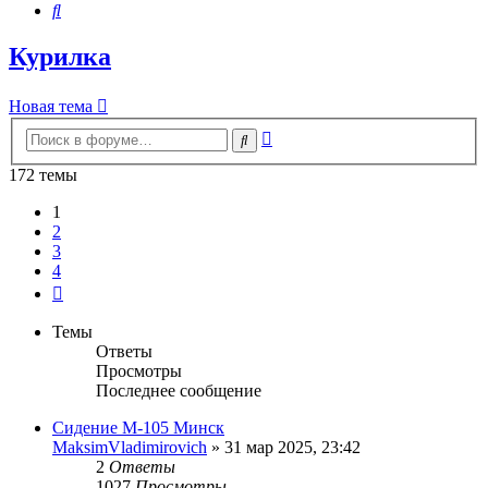
Поиск
Курилка
Новая тема
Расширенный
Поиск
поиск
172 темы
1
2
3
4
След.
Темы
Ответы
Просмотры
Последнее сообщение
Сидение М-105 Минск
MaksimVladimirovich
»
31 мар 2025, 23:42
2
Ответы
1027
Просмотры