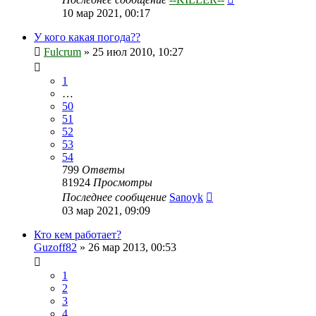
10 мар 2021, 00:17
У кого какая погода??
Fulcrum
»
25 июл 2010, 10:27
1
…
50
51
52
53
54
799
Ответы
81924
Просмотры
Последнее сообщение
Sanoyk
03 мар 2021, 09:09
Кто кем работает?
Guzoff82
»
26 мар 2013, 00:53
1
2
3
4