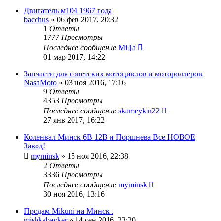
Двигатель м104 1967 года
bacchus
»
06 фев 2017, 20:32
1
Ответы
1777
Просмотры
Последнее сообщение
Mi][a
01 мар 2017, 14:22
Запчасти для советских мотоциклов и мотороллеров
NashMoto
»
03 ноя 2016, 17:16
9
Ответы
4353
Просмотры
Последнее сообщение
skameykin22
27 янв 2017, 16:22
Коленвал Минск 6В 12В и Поршнева Все НОВОЕ
Завод!
myminsk
»
15 ноя 2016, 22:38
2
Ответы
3336
Просмотры
Последнее сообщение
myminsk
30 ноя 2016, 13:16
Продам Mikuni на Минск .
mishkabayker
»
14 сен 2016, 23:20