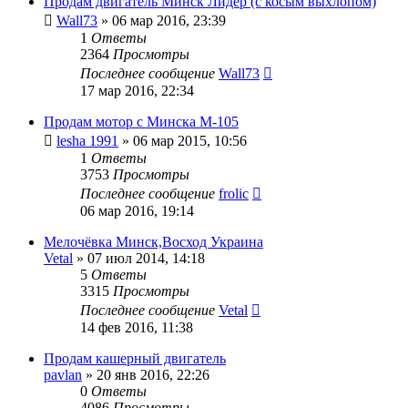
Продам двигатель Минск Лидер (с косым выхлопом)
Wall73
»
06 мар 2016, 23:39
1
Ответы
2364
Просмотры
Последнее сообщение
Wall73
17 мар 2016, 22:34
Продам мотор с Минска М-105
lesha 1991
»
06 мар 2015, 10:56
1
Ответы
3753
Просмотры
Последнее сообщение
frolic
06 мар 2016, 19:14
Мелочёвка Минск,Восход Украина
Vetal
»
07 июл 2014, 14:18
5
Ответы
3315
Просмотры
Последнее сообщение
Vetal
14 фев 2016, 11:38
Продам кашерный двигатель
pavlan
»
20 янв 2016, 22:26
0
Ответы
4086
Просмотры