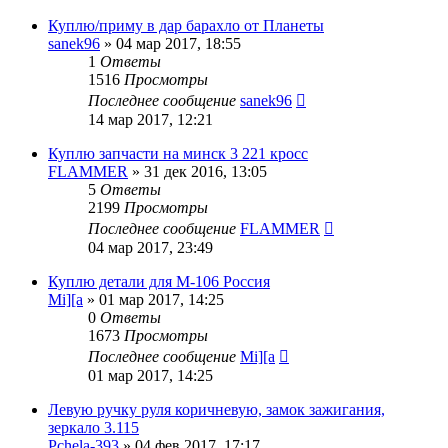
Куплю/приму в дар барахло от Планеты
sanek96
»
04 мар 2017, 18:55
1
Ответы
1516
Просмотры
Последнее сообщение
sanek96
14 мар 2017, 12:21
Куплю запчасти на минск 3 221 кросс
FLAMMER
»
31 дек 2016, 13:05
5
Ответы
2199
Просмотры
Последнее сообщение
FLAMMER
04 мар 2017, 23:49
Куплю детали для М-106 Россия
Mi][a
»
01 мар 2017, 14:25
0
Ответы
1673
Просмотры
Последнее сообщение
Mi][a
01 мар 2017, 14:25
Левую ручку руля коричневую, замок зажигания,
зеркало 3.115
Pchela-393
»
04 фев 2017, 17:17