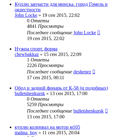
Куплю запчасти для минска. город Гомель и
окрестности
John Locke
»
19 сен 2015, 22:02
0
Ответы
4841
Просмотры
Последнее сообщение
John Locke
19 сен 2015, 22:02
Нужна спорт. форма
chewbakkaz
»
15 сен 2015, 22:09
1
Ответы
2226
Просмотры
Последнее сообщение
deshenez
17 сен 2015, 00:11
Обод и задний фонарь от К-58 (и подобных)
bulletshenkursk
»
13 сен 2015, 17:00
0
Ответы
5259
Просмотры
Последнее сообщение
bulletshenkursk
13 сен 2015, 17:00
куплю коленвал на мотор м105
malina_boy
»
11 сен 2015, 20:04