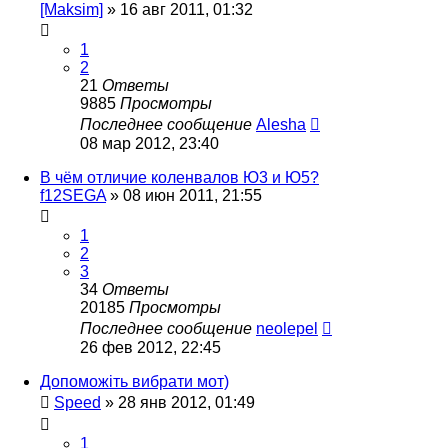
[Maksim]
»
16 авг 2011, 01:32
1
2
21
Ответы
9885
Просмотры
Последнее сообщение
Alesha
08 мар 2012, 23:40
В чём отличие коленвалов Ю3 и Ю5?
f12SEGA
»
08 июн 2011, 21:55
1
2
3
34
Ответы
20185
Просмотры
Последнее сообщение
neolepel
26 фев 2012, 22:45
Допоможіть вибрати мот)
Speed
»
28 янв 2012, 01:49
1