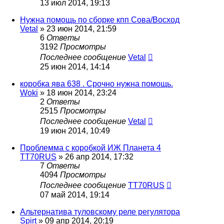
13 июл 2014, 19:13
Нужна помощь по сборке кпп Сова/Восход
Vetal
»
23 июн 2014, 21:59
6
Ответы
3192
Просмотры
Последнее сообщение
Vetal
25 июн 2014, 14:14
коробка ява 638 . Срочно нужна помощь.
Woki
»
18 июн 2014, 23:24
2
Ответы
2515
Просмотры
Последнее сообщение
Vetal
19 июн 2014, 10:49
Проблемма с коробкой ИЖ Планета 4
TT70RUS
»
26 апр 2014, 17:32
7
Ответы
4094
Просмотры
Последнее сообщение
TT70RUS
07 май 2014, 19:14
Альтернатива туловскому реле регулятора
Spirt
»
09 апр 2014, 20:19