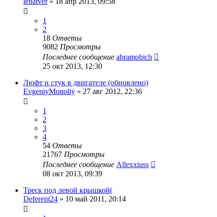
lehatver
»
18 апр 2013, 09:58
1
2
18
Ответы
9082
Просмотры
Последнее сообщение
abramobich
25 окт 2013, 12:30
Люфт и стук в двигателе (обновлено)
EvgeniyMonoliy
»
27 авг 2012, 22:36
1
2
3
4
54
Ответы
21767
Просмотры
Последнее сообщение
Allexxiuss
08 окт 2013, 09:39
Треск под левой крышкой(
Deferent24
»
10 май 2011, 20:14