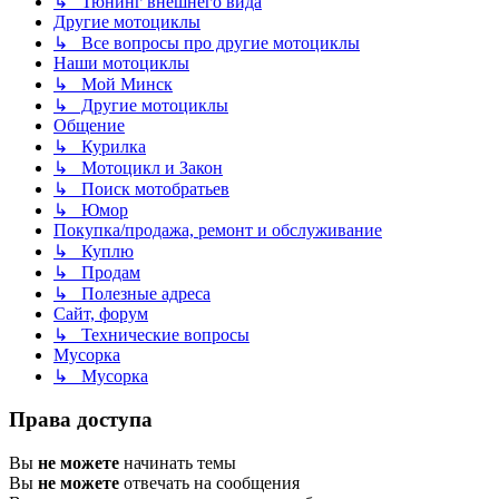
↳ Тюнинг внешнего вида
Другие мотоциклы
↳ Все вопросы про другие мотоциклы
Наши мотоциклы
↳ Мой Минск
↳ Другие мотоциклы
Общение
↳ Курилка
↳ Мотоцикл и Закон
↳ Поиск мотобратьев
↳ Юмор
Покупка/продажа, ремонт и обслуживание
↳ Куплю
↳ Продам
↳ Полезные адреса
Сайт, форум
↳ Технические вопросы
Мусорка
↳ Мусорка
Права доступа
Вы
не можете
начинать темы
Вы
не можете
отвечать на сообщения