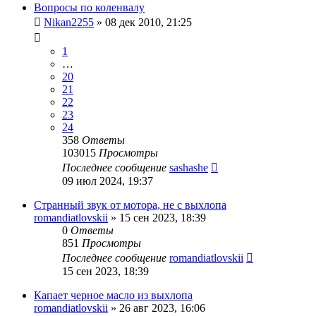
Вопросы по коленвалу
Nikan2255
»
08 дек 2010, 21:25
1
…
20
21
22
23
24
358
Ответы
103015
Просмотры
Последнее сообщение
sashashe
09 июл 2024, 19:37
Странный звук от мотора, не с выхлопа
romandiatlovskii
»
15 сен 2023, 18:39
0
Ответы
851
Просмотры
Последнее сообщение
romandiatlovskii
15 сен 2023, 18:39
Капает черное масло из выхлопа
romandiatlovskii
»
26 авг 2023, 16:06