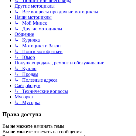
↳ Тюнинг внешнего вида
Другие мотоциклы
↳ Все вопросы про другие мотоциклы
Наши мотоциклы
↳ Мой Минск
↳ Другие мотоциклы
Общение
↳ Курилка
↳ Мотоцикл и Закон
↳ Поиск мотобратьев
↳ Юмор
Покупка/продажа, ремонт и обслуживание
↳ Куплю
↳ Продам
↳ Полезные адреса
Сайт, форум
↳ Технические вопросы
Мусорка
↳ Мусорка
Права доступа
Вы
не можете
начинать темы
Вы
не можете
отвечать на сообщения