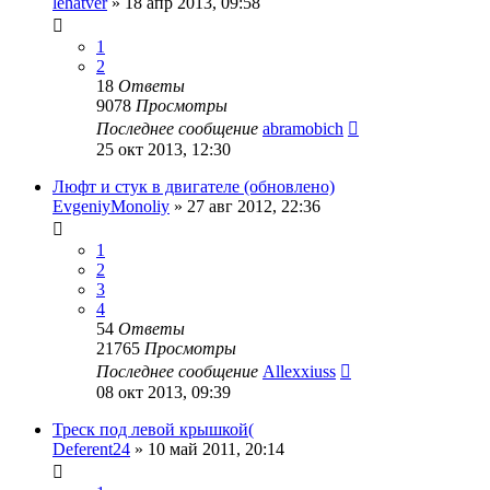
lehatver
»
18 апр 2013, 09:58
1
2
18
Ответы
9078
Просмотры
Последнее сообщение
abramobich
25 окт 2013, 12:30
Люфт и стук в двигателе (обновлено)
EvgeniyMonoliy
»
27 авг 2012, 22:36
1
2
3
4
54
Ответы
21765
Просмотры
Последнее сообщение
Allexxiuss
08 окт 2013, 09:39
Треск под левой крышкой(
Deferent24
»
10 май 2011, 20:14